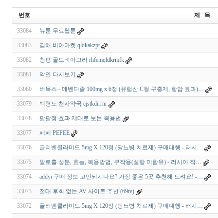
번호
제 목
33084
뉴툰 무료웹툰
33083
김해 비아마켓 qldkakzpt
33082
청평 골드비아그라 rhfemqldkrmfk
33081
악연 다시보기
33080
버목스 - 메벤다졸 100mg x 6정 (유럽산 C형 구충제, 항암 효과)…
33079
백령도 천사약국 cjstkdirrnr
33078
팔팔정 효과 제대로 보는 복용법
33077
페페 PEPEE
33076
글리벤클라미드 5mg X 120정 (당뇨병 치료제) 구매대행 - 러시…
33075
알로홀 성분, 효능, 복용방법, 부작용(설탕 미함유) - 러시아 직…
33074
addyi 구매 정보 고민되시나요? 가장 좋은 5곳 추천해 드려요! -…
33073
절대 후회 없는 AV 사이트 추천 (69tv)
33072
글리벤클라미드 5mg X 120정 (당뇨병 치료제) 구매대행 - 러시…