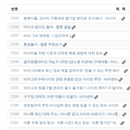
번호
제 목
33399
펜벤다졸, 강아지 구충제로 말기암 완치된 조 티펜스 - 러시아 …
33398
마이크 없이도 들려 - 웹툰 결말
33397
비아 그라 판매점 - [ 성인약국 ]
33396
환생불사 - 웹툰 무료보기
33395
타다라필 처방 기준과 안전한 복용 방법에 대한 정보
33394
글리벤클라미드 5mg X 120정 (당뇨병 치료제) 구매대행 - 러시…
33393
비아그라화보 최신 정보 매일 업데이트! 믿을 수 있는 추천 페이…
33392
비아그라구매사이트 관련 유용한 정보 사이트 추천 - 비아센터
33391
비아그라 정품구별 온라인 필수 즐겨찾기 사이트 BEST 10 알아보…
33390
구구정 대체약, 어떤 약들이 있을까 - 비아센터
33389
센트립약국 추천 지식답변 찾는 방법 믿을 수 있는 정보 사이트…
33388
마나툰 최신 대체 주소 - 마나툰 공식 사이트 바로가기 - 마나툰…
33387
야툰 우회 접속 링크 - 야툰 시즌2 최신 정보 - 야툰 뭔가요? 바…