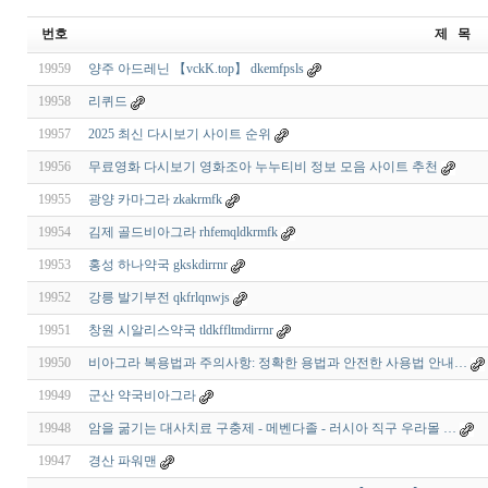
번호
제 목
19959
양주 아드레닌 【vckK.top】 dkemfpsls
19958
리퀴드
19957
2025 최신 다시보기 사이트 순위
19956
무료영화 다시보기 영화조아 누누티비 정보 모음 사이트 추천
19955
광양 카마그라 zkakrmfk
19954
김제 골드비아그라 rhfemqldkrmfk
19953
홍성 하나약국 gkskdirrnr
19952
강릉 발기부전 qkfrlqnwjs
19951
창원 시알리스약국 tldkffltmdirrnr
19950
비아그라 복용법과 주의사항: 정확한 용법과 안전한 사용법 안내…
19949
군산 약국비아그라
19948
암을 굶기는 대사치료 구충제 - 메벤다졸 - 러시아 직구 우라몰 …
19947
경산 파워맨