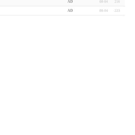
AD
08-04
216
AD
08-04
223