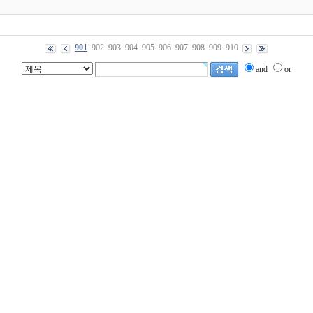
901
902
903
904
905
906
907
908
909
910
and
or