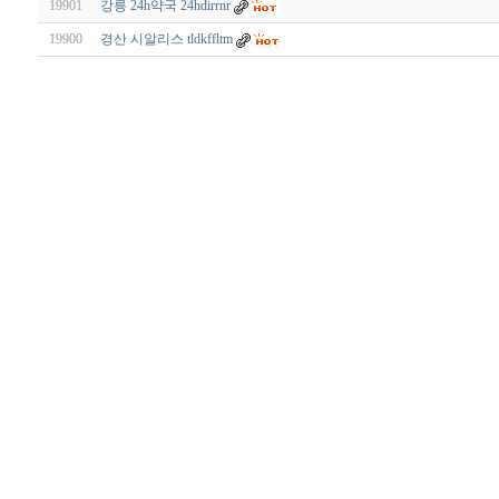
19901
강릉 24h약국 24hdirrnr
19900
경산 시알리스 tldkffltm