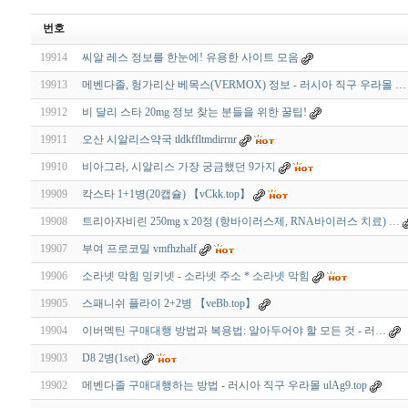
번호
19914
씨알 레스 정보를 한눈에! 유용한 사이트 모음
19913
메벤다졸, 헝가리산 베목스(VERMOX) 정보 - 러시아 직구 우라몰 …
19912
비 달리 스타 20mg 정보 찾는 분들을 위한 꿀팁!
19911
오산 시알리스약국 tldkffltmdirrnr
19910
비아그라, 시알리스 가장 궁금했던 9가지
19909
칵스타 1+1병(20캡슐) 【vCkk.top】
19908
트리아자비린 250mg x 20정 (항바이러스제, RNA바이러스 치료) …
19907
부여 프로코밀 vmfhzhalf
19906
소라넷 막힘 밍키넷 - 소라넷 주소 * 소라넷 막힘
19905
스패니쉬 플라이 2+2병 【veBb.top】
19904
이버멕틴 구매대행 방법과 복용법: 알아두어야 할 모든 것 - 러…
19903
D8 2병(1set)
19902
메벤다졸 구매대행하는 방법 - 러시아 직구 우라몰 ulAg9.top