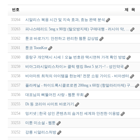
번호
제 목
33264
시알리스 복용 시간 및 지속 효과, 효능 완벽 분석
33263
피나스테리드 5mg x 90정 (탈모방지제) 구매대행 - 러시아 약, …
33262
툰코 바로가기: 안전하고 편리한 웹툰 감상법
33261
툰코 ToonKor
33260
중랑구 개인택시 시세ㅣ오늘 번호판 택시면허 가격 확인 방법
33259
비아그라시알리스차이≫ 클릭 랭킹 Best 5 보기~! - 성인약국
33258
비아마트 최적의 아이템을 한눈에! 전문 쇼핑 가이드 - 비아센터
33257
플라케닐 - 하이드록시클로로퀸 200mg x 60정 (항말라리아제) 구…
33256
대표님의 삐뚤어진 사랑 - 웹툰 우희
33255
Di 동 코리아 사이트 바로가기
33254
밍키넷 | 한국 성인 콘텐츠의 숨겨진 세계와 안전한 이용법
33253
미툰 미소설 - 웹툰
33252
강릉 시알­리스처방