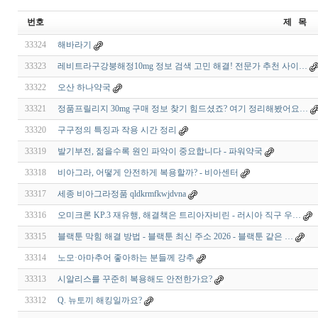
번호
제 목
33324
해바라기
33323
레비트라구강붕해정10mg 정보 검색 고민 해결! 전문가 추천 사이…
33322
오산 하나약국
33321
정품프릴리지 30mg 구매 정보 찾기 힘드셨죠? 여기 정리해봤어요…
33320
구구정의 특징과 작용 시간 정리
33319
발기부전, 젊을수록 원인 파악이 중요합니다 - 파워약국
33318
비아그라, 어떻게 안전하게 복용할까? - 비아센터
33317
세종 비아그라정품 qldkrmfkwjdvna
33316
오미크론 KP.3 재유행, 해결책은 트리아자비린 - 러시아 직구 우…
33315
블랙툰 막힘 해결 방법 - 블랙툰 최신 주소 2026 - 블랙툰 같은 …
33314
노모·아마추어 좋아하는 분들께 강추
33313
시알리스를 꾸준히 복용해도 안전한가요?
33312
Q. 뉴토끼 해킹일까요?