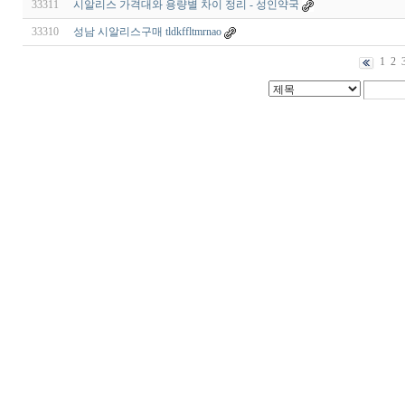
33311
시알리스 가격대와 용량별 차이 정리 - 성인약국
33310
성남 시알리스구매 tldkffltmrnao
1
2