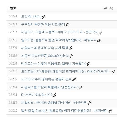
번호
제 목
33294
오산 하나약국
33293
구구정의 특징과 작용 시간 정리
33292
시알리스, 어떻게 다를까? 비아그라와의 비교 - 성인약국
33291
발기부전, 젊을수록 원인 파악이 중요합니다 - 파워약국
33290
시알리스의 효과와 지속 시간 특징
33289
세종 비아그라정품 qldkrmfkwjdvna
33288
비아그라는 어떻게 작용하고, 얼마나 지속될까?
33287
오미크론 KP.3 재유행, 해결책은 트리아자비린 - 러시아 직구 우…
33286
노모·아마추어 좋아하는 분들께 강추
33285
시알리스를 꾸준히 복용해도 안전한가요?
33284
Q. 뉴토끼 해킹일까요?
33283
시알리스 가격대와 용량별 차이 정리 - 성인약국
33282
발기 조절 정보 찾기 힘드셨죠? 여기 정리해봤어요!" - 비아센터