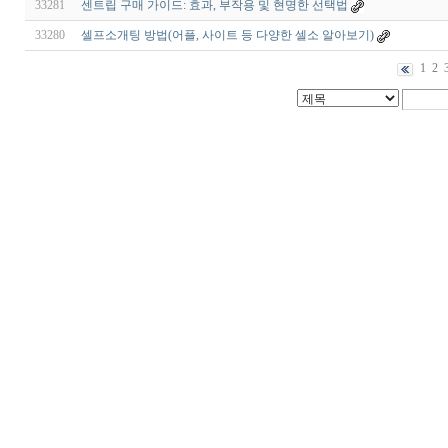
33281
센트립 구매 가이드: 효과, 부작용 및 현명한 선택법
33280
셀프소개팅 방법(어플, 사이트 등 다양한 셀소 알아보기)
1
2