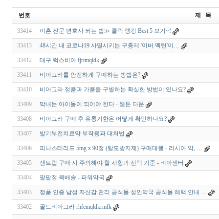
번호
제 목
33414
이혼 전문 변호사 되는 법≫ 클릭 랭킹 Best 5 보기~!
33413
48시간 내 코로나19 사멸시키는 구충제 '이버 멕틴'이…
33412
대구 럭스비아 fjrtmqldk
33411
비아그라를 안전하게 구매하는 방법은?
33410
비아그라 정품과 가품을 구별하는 확실한 방법이 있나요?
33409
막내는 아이돌이 되어야 한다 - 웹툰 다운
33408
비아그라 구매 후 유통기한은 어떻게 확인하나요?
33407
발기부전치료약 부작용과 대처법
33406
피나스테리드 5mg x 90정 (탈모방지제) 구매대행 - 러시아 약, …
33405
센트립 구매 시 주의해야 할 사항과 선택 기준 - 비아센터
33404
팔팔정 퀵배송 - 파워약국
33403
정품 인증 남성 자신감 관리 공식몰 성인약국 공식몰 혜택 안내 …
33402
골드비아그라 rhfemqldkrmfk