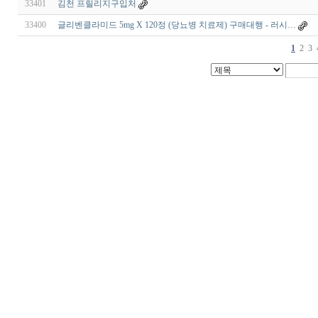
33401
김천 프릴리지구입처
33400
글리벤클라미드 5mg X 120정 (당뇨병 치료제) 구매대행 - 러시…
1
2
3