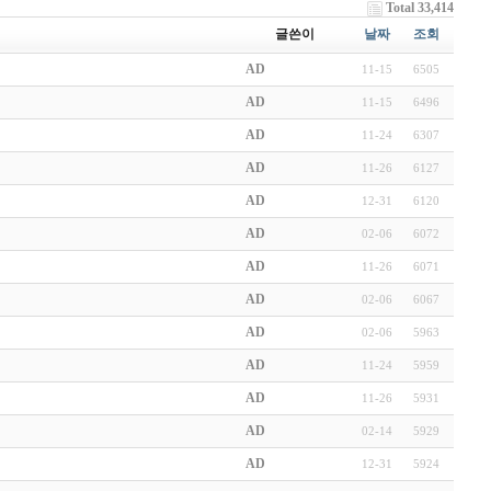
Total 33,414
글쓴이
날짜
조회
AD
11-15
6505
AD
11-15
6496
AD
11-24
6307
AD
11-26
6127
AD
12-31
6120
AD
02-06
6072
AD
11-26
6071
AD
02-06
6067
AD
02-06
5963
AD
11-24
5959
AD
11-26
5931
AD
02-14
5929
AD
12-31
5924