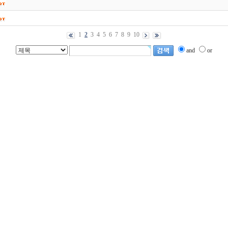
1
2
3
4
5
6
7
8
9
10
and
or