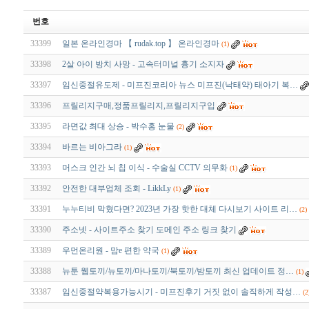
번호
33399
일본 온라인경마 【 rudak.top 】 온라인경마
(1)
33398
2살 아이 방치 사망 - 고속터미널 흉기 소지자
33397
임신중절유도제 - 미프진코리아 뉴스 미프진(낙태약) 태아기 복…
33396
프릴리지구매,정품프릴리지,프릴리지구입
33395
라면값 최대 상승 - 박수홍 눈물
(2)
33394
바르는 비아그라
(1)
33393
머스크 인간 뇌 칩 이식 - 수술실 CCTV 의무화
(1)
33392
안전한 대부업체 조회 - LikkLy
(1)
33391
누누티비 막혔다면? 2023년 가장 핫한 대체 다시보기 사이트 리…
(2)
33390
주소넷 - 사이트주소 찾기 도메인 주소 링크 찾기
33389
우먼온리원 - 맘e 편한 약국
(1)
33388
뉴툰 웹토끼/뉴토끼/마나토끼/북토끼/밤토끼 최신 업데이트 정…
(1)
33387
임신중절약복용가능시기 - 미프진후기 거짓 없이 솔직하게 작성…
(2