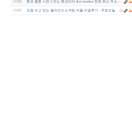
33386
툰코 웹툰 시즌 2 또는 툰코리아 tkor toonkor 전체 최신 주소 -…
33385
요즘 뜨고 있는 블라인드소개팅 어플 리얼후기 - 무­료­오­늘…
(1)