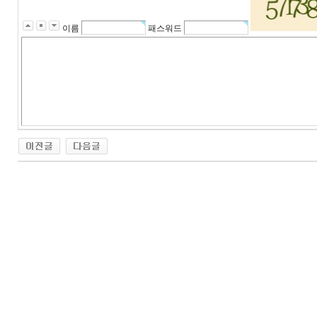
이름
패스워드