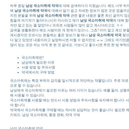
하루 종일
남성 국소마취제 약국
에 대해 검색하다가 지쳤습니다. 해도 너무 하지.
왜
남성 국소마취제 약국
에 대해서 알기 쉽고 자세한 정보가 많은 곳은 없을까
지친 분들을 위해
남성 국소마취제 약국
관련 좋은 내용은 물론 최신 글까지 있
힘들게 여기저기 돌아다니시지 마시라고 제가
남성 국소마취제 약국
에 대해 
저만 알고 있는 줄 알았더니 의외로 사람들이 많이 알고 계시더라고요. ㅎㅎ
검색을 생활화한다 해도 사람이란 게 한계가 있으니.. 그쵸? 이미 알고 계신 분
계시겠지만 모르시는 분들께는 좋은 정보가 될 테니
남성 국소마취제 약국
찾으
다 알고 있었던 내용이라고 실망하시면 어쩔 수 없지만요 ㅠㅠ 그래도 여기만
많이 있는 곳은 저는 아직 못 본 것 같네요. 가보시고 좋으시면 추천 한 방 부탁
국소마취제란?
남성에게 필요한 이유
사용 방법 및 주의사항
약국에서의 구매 방법
국소마취제는 특정 부위의 감각을 일시적으로 차단하는 약물입니다. 주로 의료 
요로 할 수 있습니다.
남성에게 국소마취제가 필요한 이유는 여러 가지가 있습니다. 예를 들어, 성행위
해 사용될 수 있습니다.
국소마취제를 사용할 때는 반드시 사용 방법과 주의사항을 숙지해야 합니다. 사
야 합니다.
약국에서 국소마취제를 구매할 때는 약사와 상담하는 것이 좋습니다. 필요한 제
키워드: 남성 국소마취제, 통증 완화, 약국 구매
남성 국소마취제 약국