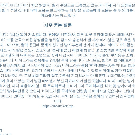
약국 비아그라에서 최근 밝혔다. 발기 부전으로 고통받고 있는 30~65세 사이 남성들
 발기 부전 상태에 대해 도움을 받고자 하는 더 많은 남성들에게 도움을 줄 수 있기를 
비스를 제공하고 있다
자주 묻는 질문
전 2-3시간 동안 지속됩니다. 투여량, 신진대사, 다른 외부 요인에 따라서 최대 5시
요? 보통 만족스러운 성생활을 영위할 정도로 충분하게 발기가 되지 않는 경우 혹은 
다. 그러므로, 혈액 공급에 문제가 생기면 발기부전이 생기게 됩니다. 비아그라의 
경 세포 내의 칼슘 농도가 감소되고, 동시에 음경 해면체 평활근 및 소동맥을 확장하여
으로 배출되며 나머지는 소변으로 씻겨 나갑니다. 비아그라의 가장 흔한 부작용은 소화 
습니다. 비아그라는 성욕에는 영향을 주지 않습니다. 그러므로, 발기에 효과를 보이려
 보이기까지 얼마나 시간이 걸리나요? 비아그라는 복용 후 약 30분~60분 이내로 효과
있습니다. 비아그라의 효과가 원하시는 시간 내에 나타날 수 있도록 위에 설명한 적절한
 기억해주세요. 그냥 비아그라만 먹고 가만히 기다려서는 안 되겠죠. 비아그라는 안전
 효과가 있는 것이 발견되어 발기부전 치료제로 개발된 것입니다. 비아그라는 발기부
. 하지만, 과다 복용하지 않도록 주의해주시고 비아그라 구매하려면 최소 몇 살이어야
 인해 발기부전을 겪으면서, 비아그라를 구매하는 연령층이 어려지고 있습니다. 그렇더라
비아그라 인터넷 구매하실 수 있습니다. 저희 온라인 약국을 통해서 구입하시면 저렴하
니다.
https://56cokr.vett.top
의