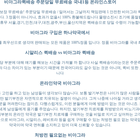
비아그라퀵배송 주문당일 무료배송 국내1등 온라인스토어
비밀보장 무료배송! 주문당일 무료배송 / 일어서는 그날까지 책임판매 1.안전한 비아그
 3.정품이 아니거나, 효과가 없을시 100% 환불해드립니다.물량소진시 조기에 품절될 수 있습니다.
일 휴무 서울,경기,인천,대구,대전,광주,부산,울산지역은 퀵배송으로 당일 수령이 가능합
비아그라 구입은 하나약국에서
 최우선으로 생각며 판매되는 모든 제품은 100%정품 입니다. 정품 비아그라를 국내
시알리스 퀵배송 vs 비아그라 퀵배송
해당 부분에 대해 얘기를 해보는 시간을 가져볼 까 합니다 사실 퀵배송이라는것은 주문
라 다소 차이가 있는 부분이기 때문에 전국어디라도 갈수 있는 것은 아니며, 퀵비 또
니다
온라인약국 비아그라
든 고민을 하고 있는 남성들이 생각보다 많습니다. 보통 발기부전은 나이가 많은 사람들
지만 발기부전은 자연적으로 치유되는 질병이 아닙니다. 그저 나중에 나아질 거라고 생각
문을 꺼려한다는 점이죠. 다행스럽게도, 이런 분들에게 아예 방법이 없는 것은 아니죠
 세계 남성들에게 용기를 주었습니다. 하지만, 발기부전 치료제를 처방받으러 비뇨기과
대부분의 온라인 약국은 발기부전 치료제를 구매하는 것을 비밀로 지키고 싶어하는 고객
로 비아그라, 시알리스, 레비트라 등을 쉽게 구매할 수 있는 처방전 필요 없는 약국입
약국이며 약국 면허를 소지하고 있어 더욱 신뢰할 수 있습니다.
처방전 필요없는 비아그라