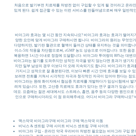
처음으로 발기부전 치료제를 처방전 없이 구입할 수 있게 될 것이라고 온라인
있게 된다. 쉽게 접근할 수 있는 이런 서비스를 만들어냄으로써 매우 일반적인
비아그라 효과는 몇 시간 동안 지속되나요? 비아그라 효과는 효과가 떨어지기 
양한 요인에 맞게 비아그라 구매하시면 됩니다. 비아그라의 원리는 무엇인가
다양하지만, 발기란 혈관으로 혈액이 들어간 상태를 유지하는 것을 의미합니
이스-5의 작용을 차단함으로써, cGMP 농도 상승으로 이어집니다. 또한 음
복용하면 1시간 이내로 정점에 도달합니다. 비아그라 투여량의 80%는 대변
비아그라는 발기를 도와주지만 성적인 자극을 받지 않는다면 효과가 생기지 않
지만 일부 남성의 경우 이보다 더 오래 지속되기도 합니다. 비아그라가 효과를
가지시고 성적으로 잘 흥분된다면, 이보다 빠른 시간 안에 효과를 보일 수 
보려면 전희를 거쳐서 시각적인 자극과 청각적인 자극이 있어야 한다는 점도
비아그라는 원래 화이자에서 협심증 치료제를 개발하다가 임상시험에서 발기에
려져 있습니다. 또한, 고산증 치료에도 효과가 있다는 연구 결과가 있습니다
데요. 요즘에는 젊은 세대에서도 스트레스, 흡연, 음주 등의 다양한 원인으로
인으로 구매하시더라도 이 점 유의해주세요. 어디서 비아그라 구매하나요? 
맥스약국 비아그라구매 비아그라 구매 맥스약국 이동
비닉스 & 센트립 구매 사이트 비닉스 센트립 구매 사이트
비아그라 구입 - 온라인 약국 우리비아 처방전 필요없는 비아그라 구입 문