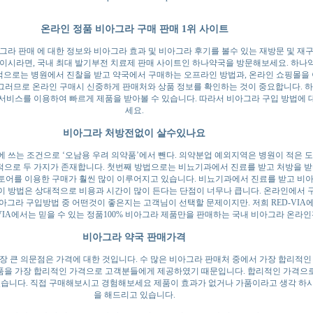
온라인 정품 비아그라 구매 판매 1위 사이트
그라 판매 에 대한 정보와 비아그라 효과 및 비아그라 후기를 볼수 있는 재방문 및 재
이시라면, 국내 최대 발기부전 치료제 판매 사이트인 하나약국을 방문해보세요. 하나
적으로는 병원에서 진찰을 받고 약국에서 구매하는 오프라인 방법과, 온라인 쇼핑몰을 
 그러므로 온라인 구매시 신중하게 판매처와 상품 정보를 확인하는 것이 중요합니다. 하
송 서비스를 이용하여 빠르게 제품을 받아볼 수 있습니다. 따라서 비아그라 구입 방법
세요.
비아그라 처방전없이 살수있나요
쓰는 조건으로 ‘오남용 우려 의약품’에서 뺀다. 의약분업 예외지역은 병원이 적은 
표적으로 두 가지가 존재합니다. 첫번째 방법으로는 비뇨기과에서 진료를 받고 처방을 
토어를 이용한 구매가 훨씬 많이 이루어지고 있습니다. 비뇨기과에서 진료를 받고 비아
 이 방법은 상대적으로 비용과 시간이 많이 든다는 단점이 너무나 큽니다. 온라인에서
비아그라 구입방법 중 어떤것이 좋은지는 고객님이 선택할 문제이지만. 저희 RED-VI
VIA에서는 믿을 수 있는 정품100% 비아그라 제품만을 판매하는 국내 비아그라 온라
비아그라 약국 판매가격
 큰 의문점은 가격에 대한 것입니다. 수 많은 비아그라 판매처 중에서 가장 합리적인
제품을 가장 합리적인 가격으로 고객분들에게 제공하였기 때문입니다. 합리적인 가격으
있습니다. 직접 구매해보시고 경험해보세요 제품이 효과가 없거나 가품이라고 생각 하시
을 해드리고 있습니다.