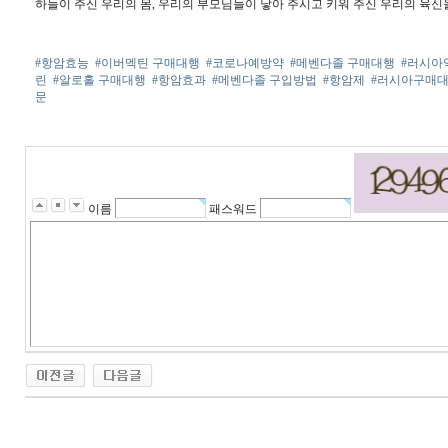
하늘이 주신 우리의 몸, 우리의 부모님들이 낳아 주시고 키워 주신 우리의 육신
#항암효능
#이버멕틴 구매대행
#코로나예방약
#메벤다졸 구매대행
#러시아
린
#알로홀 구매대행
#항암효과
#메벤다졸 구입방법
#항암제
#러시아구매
문
이름
패스워드