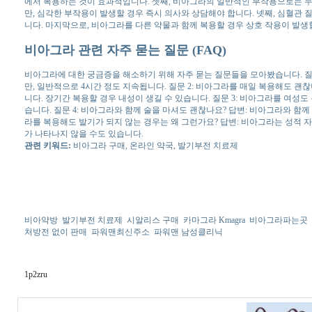
에서 복용하는 것이 효과적입니다. 셋째, 비아그라의 일반적인 부작용으로는 두통
만, 심각한 부작용이 발생할 경우 즉시 의사와 상담해야 합니다. 넷째, 심혈관 질
니다. 마지막으로, 비아그라를 다른 약물과 함께 복용할 경우 상호 작용이 발생할
비아그라 관련 자주 묻는 질문 (FAQ)
비아그라에 대한 궁금증을 해소하기 위해 자주 묻는 질문들을 모아봤습니다. 질
만, 일반적으로 4시간 정도 지속됩니다. 질문 2: 비아그라를 매일 복용해도 괜
니다. 장기간 복용할 경우 내성이 생길 수 있습니다. 질문 3: 비아그라를 여성
습니다. 질문 4: 비아그라와 함께 술을 마셔도 괜찮나요? 답변: 비아그라와 함께
라를 복용해도 발기가 되지 않는 경우는 왜 그런가요? 답변: 비아그라는 성적 
가 나타나지 않을 수도 있습니다.
관련 키워드:
비아그라 구매, 온라인 약국, 발기부전 치료제
비아약방
발기부전 치료제
시알리스 구매
카마그라 Kmagra
비아그라파는곳
처방전 없이 판매
파워맨최신주소
파워맨 남성클리닉
1p2zru