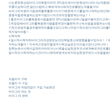
나는흔한증상임비아그라복용자의약 18%정도에서이런현상이나타나는데좀
두통이심하다면 일단스탑하고 빠르게의사에게진료를받는게좋을거야
비아그라의원리가음경에혈류를증가시키기때문에거기를일어나게하는데신체
종종저절로해결되는경우가많으니까크게걱정할문제는아님！！
2.홍조비아그라를복용한사람들중약 20%사람들이피부나얼굴이붉어진다고
3.위장장애비아그라를복용한사람들중위장이불편하거나속쓰림을경험하는사람
기적으로방치될경우몸에무리를줄수있다고하니까장기적으로다가비아그라를
먹지않아야함！
시력저하
4.일시적시력저하비아그라의성분은눈의단백질효소에영향을줄수있어서！！
지하는게좋아！지속적으로방치할경우시력상실로도이어질수있다고하니까！
양쪽눈에서시력이급격히저하되거나시력을상실한경우의사에게빠르게진료를
일시적인시력저하는시간이지나면대부분개선되지만심한경우반드시진찰을받
프릴리지 구매
프릴리 지 구입
비아그라 처방전없이 구입 가능한곳
비아그라 파는 곳
비아그 라 판매