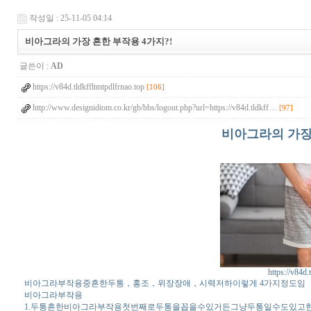
작성일 : 25-11-05 04:14
비아그라의 가장 흔한 부작용 4가지?!
글쓴이 :
AD
https://v84d.tldkffltmtpdlfrnao.top
[106]
http://www.designidiom.co.kr/gb/bbs/logout.php?url=https://v84d.tldkff…
[97]
비아그라의 가장 
https://v84d.
비아그라부작용중흔한두통，홍조，위장장애，시력저하이렇게 4가지정도임
비아그라부작용
1.두통흔한비아그라부작용첫번째로두통을꼽을수있거든그냥두통일수도있고