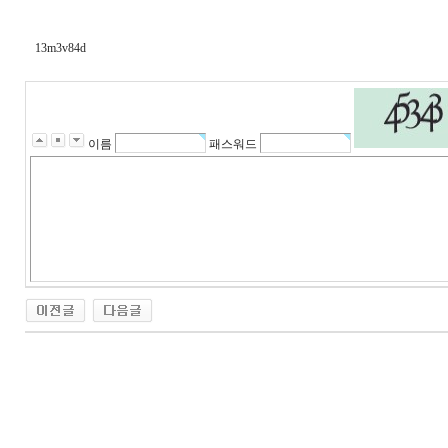
13m3v84d
이름
패스워드