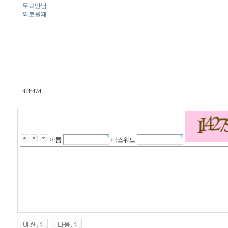
무료만남
외로울때
4l3r47d
이름
패스워드