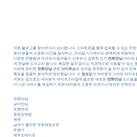
저희 블로그를 찾아주셔서 감사합니다. 스마트폰을 통해 접속할 수 있는 무한
용자 분들의 소중한 시간을 절약하고, 모바일 기기에서도 완벽하게 작동하는
다양한 연령층과 직군의 사용자들이 선호하고 검증한 인기
전화만남
인터넷 
게 전달해 드리고자 합니다. 복잡한 절차 없이도 직관적으로 이용할 수 있는 
이번에 준비한
전화만남
관련
사이트
들은 모바일 최적화가 잘 되어 있어 언
특징을 꼼꼼히 분석하여 정리했습니다. 이
정보
들이 여러분의 스마트 라이프를
저희는 앞으로도 여러분의 라이프스타일에 필요한 새로운
전화만남
소스들을 
더 나은 서비스를 제공하기 위한 여러분의 소중한 의견이나 제안은 언제든지
전화만남
남녀만남
포항번개
동영상채팅
랜챗
남자가 할만한 무료채팅순위
뚜쟁이
제주도데이트