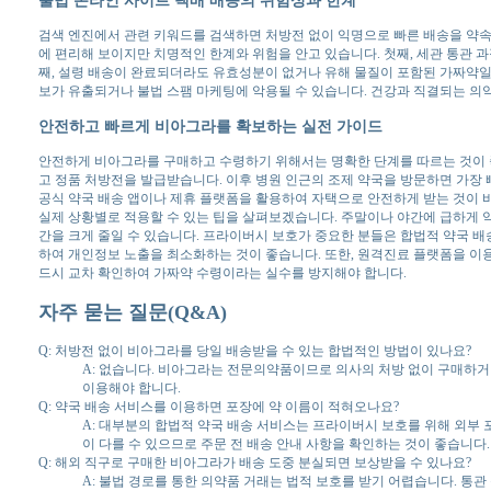
검색 엔진에서 관련 키워드를 검색하면 처방전 없이 익명으로 빠른 배송을 약속
에 편리해 보이지만 치명적인 한계와 위험을 안고 있습니다. 첫째, 세관 통관 
째, 설령 배송이 완료되더라도 유효성분이 없거나 유해 물질이 포함된 가짜약일 
보가 유출되거나 불법 스팸 마케팅에 악용될 수 있습니다. 건강과 직결되는 의약
안전하고 빠르게 비아그라를 확보하는 실전 가이드
안전하게 비아그라를 구매하고 수령하기 위해서는 명확한 단계를 따르는 것이 
고 정품 처방전을 발급받습니다. 이후 병원 인근의 조제 약국을 방문하면 가장 
공식 약국 배송 앱이나 제휴 플랫폼을 활용하여 자택으로 안전하게 받는 것이 
실제 상황별로 적용할 수 있는 팁을 살펴보겠습니다. 주말이나 야간에 급하게 약이
간을 크게 줄일 수 있습니다. 프라이버시 보호가 중요한 분들은 합법적 약국 배송 
하여 개인정보 노출을 최소화하는 것이 좋습니다. 또한, 원격진료 플랫폼을 이
드시 교차 확인하여 가짜약 수령이라는 실수를 방지해야 합니다.
자주 묻는 질문(Q&A)
Q: 처방전 없이 비아그라를 당일 배송받을 수 있는 합법적인 방법이 있나요?
A: 없습니다. 비아그라는 전문의약품이므로 의사의 처방 없이 구매하거
이용해야 합니다.
Q: 약국 배송 서비스를 이용하면 포장에 약 이름이 적혀오나요?
A: 대부분의 합법적 약국 배송 서비스는 프라이버시 보호를 위해 외부 
이 다를 수 있으므로 주문 전 배송 안내 사항을 확인하는 것이 좋습니다.
Q: 해외 직구로 구매한 비아그라가 배송 도중 분실되면 보상받을 수 있나요?
A: 불법 경로를 통한 의약품 거래는 법적 보호를 받기 어렵습니다. 