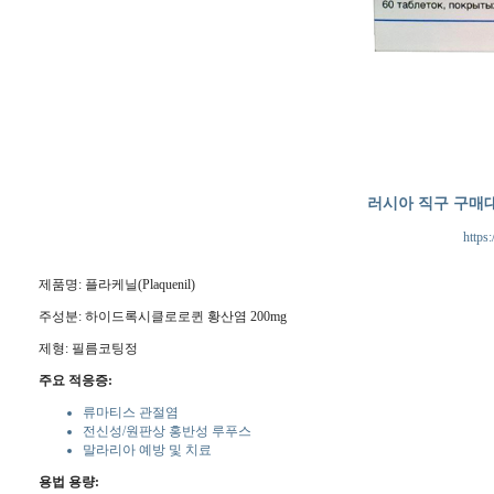
러시아 직구 구매
https:
제품명: 플라케닐(Plaquenil)
주성분: 하이드록시클로로퀸 황산염 200mg
제형: 필름코팅정
주요 적응증:
류마티스 관절염
전신성/원판상 홍반성 루푸스
말라리아 예방 및 치료
용법 용량: