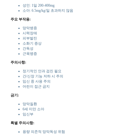
성인: 1일 200-400mg
소아: 6.5mg/kg/일 초과하지 않음
주요 부작용:
망막병증
시력장애
피부발진
소화기 증상
간독성
근육병증
주의사항:
정기적인 안과 검진 필요
간/신장 기능 저하 시 주의
임신 중 사용 주의
어린이 접근 금지
금기:
망막질환
6세 미만 소아
임신부
특별 주의사항:
용량 의존적 망막독성 위험