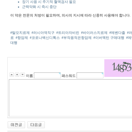
장기 사용 시 주기적 혈액검사 필요
근력약화 시 즉시 중단
이 약은 전문의 처방이 필요하며, 의사의 지시에 따라 신중히 사용해야 합니다.
#탈모치료제
#러시아역직구
#트리아자비린
#바이러스치료제
#메벤다졸
#
료
#항암제
#코로나백신디톡스
#부작용적은항암제
#이버멕틴 구매대행
#
대행
이름
패스워드