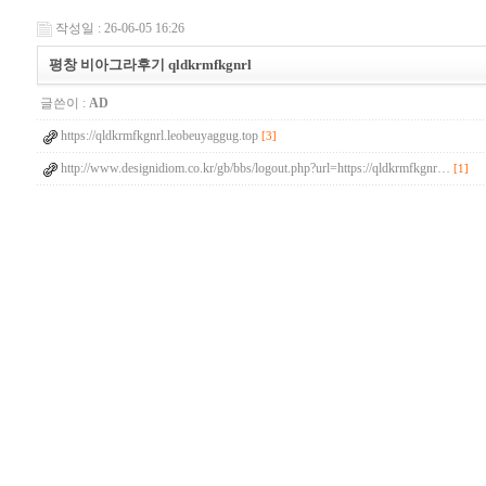
작성일 : 26-06-05 16:26
평창 비아그라후기 qldkrmfkgnrl
글쓴이 :
AD
https://qldkrmfkgnrl.leobeuyaggug.top
[3]
http://www.designidiom.co.kr/gb/bbs/logout.php?url=https://qldkrmfkgnr…
[1]