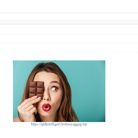
https://qldkrmfkgnrl.leobeuyaggug.top