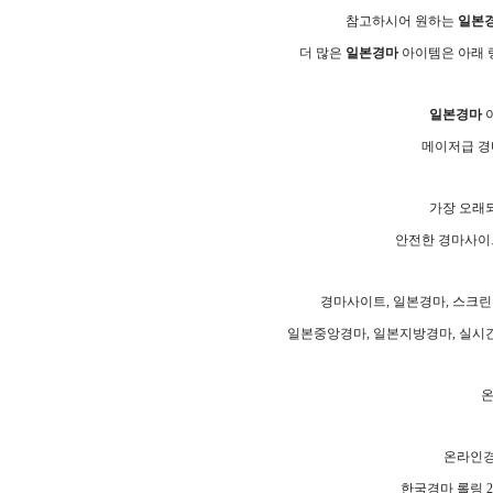
참고하시어 원하는
일본
더 많은
일본경마
아이템은 아래 
일본경마
메이저급 경마사
가장 오래
안전한 경마사이
경마사이트, 일본경마, 스크린
일본중앙경마, 일본지방경마, 실시
온라인경
한국경마 롤링 2