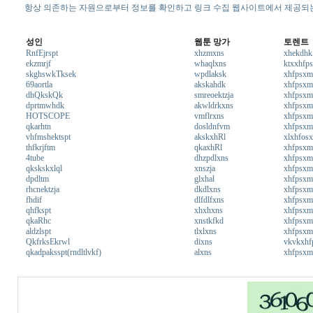
항상 의존하는 자원으로부터 정보를 확인하고 링크 수집 웹사이트에서 제공되는
성인
웹툰 망가
토렌트
RnfEjrspt
xhzmxns
xhekdhk
ekzmrjf
whaqlxns
ktxxhfp
skghswkTksek
wpdlaksk
xhfpsx
69aortla
akskahdk
xhfpsx
dhQkskQk
smreoektzja
xhfpsxm
dprtmwhdk
akwldrkxns
xhfpsxm
HOTSCOPE
vmflrxns
xhfpsxm
qkarhtn
dosldnfvm
xhfpsxm
vhfmshektspt
akskxhRl
xlxhfos
thfkrjftm
qkaxhRl
xhfpsxm
4tube
dhzpdlxns
xhfpsxm
qkskskxlql
xnszja
xhfpsxm
dpdltm
glxhal
xhfpsxm
rhcnektzja
dkdlxns
xhfpsxm
fhdif
dlfdlfxns
xhfpsxmf
qhfkspt
xhxhxns
xhfpsxm
qkaRhc
xnstkfkd
xhfpsxm
aldzlspt
tlxlxns
xhfpsxm
QkfrksEkrwl
dixns
vkvkxhf
qkadpaksspt(rndltlvkf)
alxns
xhfpsxm